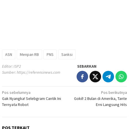
ASN
Menpan RB
PNS
Sanksi
Editor: ISP2
SEBARKAN
Sumber:
https://referensinews.com
Navigasi
Pos sebelumnya
Pos berikutnya
Gak Nyangka! Selebgram Cantik Ini
Gokil! 2 Bulan di Amerika, Tante
pos
Ternyata Robot
Erni Langsung Hits
POS TERKAIT