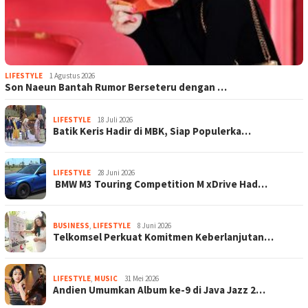
LIFESTYLE
1 Agustus 2026
Son Naeun Bantah Rumor Berseteru dengan …
LIFESTYLE
18 Juli 2026
Batik Keris Hadir di MBK, Siap Populerka…
LIFESTYLE
28 Juni 2026
BMW M3 Touring Competition M xDrive Had…
BUSINESS
,
LIFESTYLE
8 Juni 2026
Telkomsel Perkuat Komitmen Keberlanjutan…
LIFESTYLE
,
MUSIC
31 Mei 2026
Andien Umumkan Album ke-9 di Java Jazz 2…