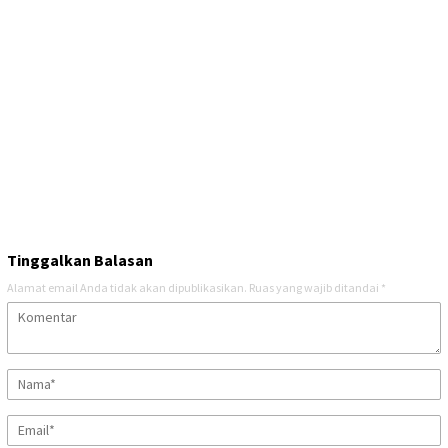
Tinggalkan Balasan
Alamat email Anda tidak akan dipublikasikan.
Ruas yang wajib ditandai
*