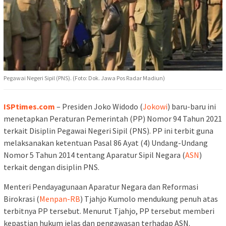
Pegawai Negeri Sipil (PNS). (Foto: Dok. Jawa Pos Radar Madiun)
ISPtimes.com
– Presiden Joko Widodo (
Jokowi
) baru-baru ini
menetapkan Peraturan Pemerintah (PP) Nomor 94 Tahun 2021
terkait Disiplin Pegawai Negeri Sipil (PNS). PP ini terbit guna
melaksanakan ketentuan Pasal 86 Ayat (4) Undang-Undang
Nomor 5 Tahun 2014 tentang Aparatur Sipil Negara (
ASN
)
terkait dengan disiplin PNS.
Menteri Pendayagunaan Aparatur Negara dan Reformasi
Birokrasi (
Menpan-RB
) Tjahjo Kumolo mendukung penuh atas
terbitnya PP tersebut. Menurut Tjahjo, PP tersebut memberi
kepastian hukum jelas dan pengawasan terhadap ASN.