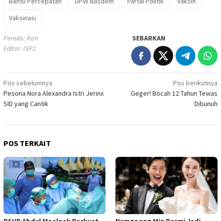
Bantu Percepatan
DPW Nasdem
Partai Politik
Vaksin
Vaksinasi
Penulis: Ran
SEBARKAN
Editor: ISP2
Navigasi
Pos sebelumnya
Pos berikutnya
Pesona Nora Alexandra Istri Jerinx
Geger! Bocah 12 Tahun Tewas
pos
SID yang Cantik
Dibunuh
POS TERKAIT