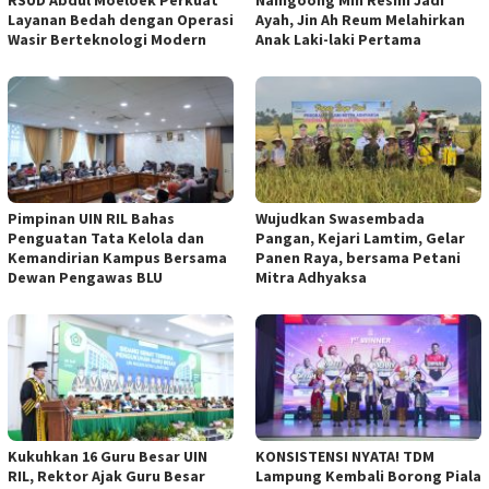
RSUD Abdul Moeloek Perkuat
Namgoong Min Resmi Jadi
Layanan Bedah dengan Operasi
Ayah, Jin Ah Reum Melahirkan
Wasir Berteknologi Modern
Anak Laki-laki Pertama
Pimpinan UIN RIL Bahas
Wujudkan Swasembada
Penguatan Tata Kelola dan
Pangan, Kejari Lamtim, Gelar
Kemandirian Kampus Bersama
Panen Raya, bersama Petani
Dewan Pengawas BLU
Mitra Adhyaksa
Kukuhkan 16 Guru Besar UIN
KONSISTENSI NYATA! TDM
RIL, Rektor Ajak Guru Besar
Lampung Kembali Borong Piala