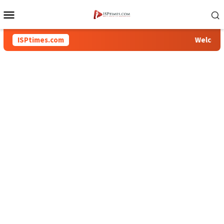
Loncat
Menu
ke
Mobile
konten
ISPtimes.com
Welcome To I