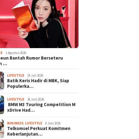
LE
1 Agustus 2026
aeun Bantah Rumor Berseteru
n …
LIFESTYLE
18 Juli 2026
Batik Keris Hadir di MBK, Siap
Populerka…
LIFESTYLE
28 Juni 2026
BMW M3 Touring Competition M
xDrive Had…
BUSINESS
,
LIFESTYLE
8 Juni 2026
Telkomsel Perkuat Komitmen
Keberlanjutan…