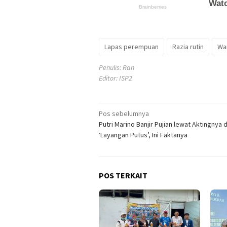
Lapas perempuan
Razia rutin
Wa
Penulis: Ran
Editor: ISP2
Navigasi
Pos sebelumnya
Putri Marino Banjir Pujian lewat Aktingnya d
pos
‘Layangan Putus’, Ini Faktanya
POS TERKAIT