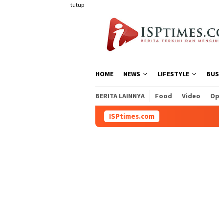
Loncat
tutup
ke
konten
HOME
NEWS
LIFESTYLE
BUS
BERITA LAINNYA
Food
Video
Op
ISPtimes.com