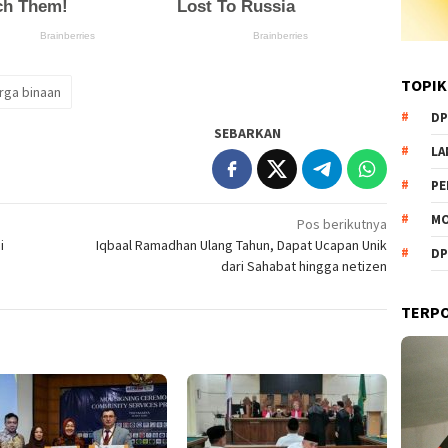
TOPIK
rga binaan
DP
SEBARKAN
L
PE
MO
Pos berikutnya
i
Iqbaal Ramadhan Ulang Tahun, Dapat Ucapan Unik
DP
dari Sahabat hingga netizen
TERP