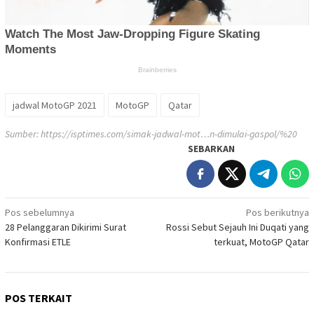
jadwal MotoGP 2021
MotoGP
Qatar
Sumber:
https://isptimes.com/simak-jadwal-mot…n-dimulai-gaspol/%20‎
SEBARKAN
Navigasi
Pos sebelumnya
Pos berikutnya
28 Pelanggaran Dikirimi Surat
Rossi Sebut Sejauh Ini Duqati yang
pos
Konfirmasi ETLE
terkuat, MotoGP Qatar
POS TERKAIT