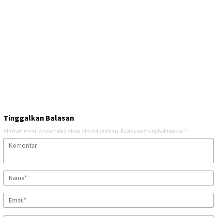
Tinggalkan Balasan
Alamat email Anda tidak akan dipublikasikan.
Ruas yang wajib ditandai
*