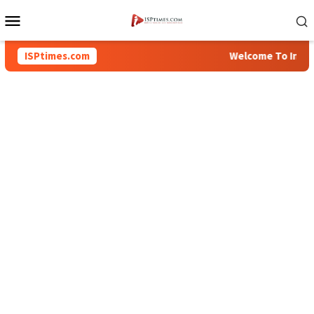
Loncat
Menu
ke
Mobile
konten
ISPtimes.com
Welcome To Inspirati