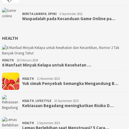
BERITA LAINNYA
,
OPINI
6 September 2021
Waspadalah pada Kecanduan Game Online pa…
HEALTH
HEALTH
20 Februari 2024
6 Manfaat Minyak Kelapa untuk Kesehatan …
HEALTH
11 November 2023
Yuk simak Penyebab Semangka Mengandung B…
HEALTH
,
LIFESTYLE
16 September 2023
Kebiasaan Begadang meningkatkan Risiko D…
HEALTH
2 September 2023
Lemas Berlebihan saat Menstruasi? 5 Cara…