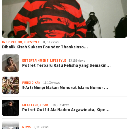
INSPIRATION
,
LIFESTYLE
31,751 views
Dibalik Kisah Sukses Founder Thanksinso…
ENTERTAINMENT
,
LIFESTYLE
13,192 views
Potret Terbaru Ratu Felisha yang Semakin…
PENDIDIKAN
11,100 views
9 Arti Mimpi Makan Menurut Islam: Nomor …
LIFESTYLE
,
SPORT
10,073 views
Potret Outfit Ala Nadeo Argawinata, Kipe…
NEWS
9,939 views