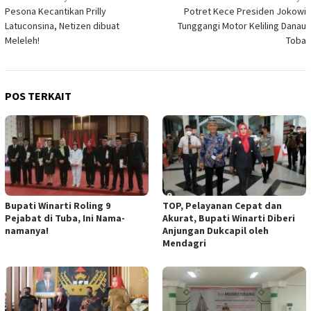
Pesona Kecantikan Prilly
Potret Kece Presiden Jokowi
pos
Latuconsina, Netizen dibuat
Tunggangi Motor Keliling Danau
Meleleh!
Toba
POS TERKAIT
Bupati Winarti Roling 9
TOP, Pelayanan Cepat dan
Pejabat di Tuba, Ini Nama-
Akurat, Bupati Winarti Diberi
namanya!
Anjungan Dukcapil oleh
Mendagri