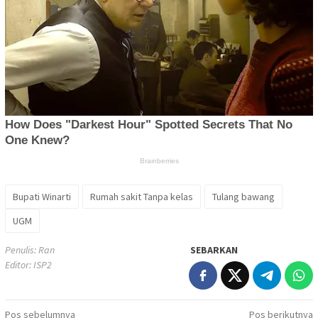
Bupati Winarti
Rumah sakit Tanpa kelas
Tulang bawang
UGM
Penulis: Ran
SEBARKAN
Editor: ISP2
Navigasi
Pos sebelumnya
Pos berikutnya