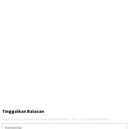
Tinggalkan Balasan
Alamat email Anda tidak akan dipublikasikan.
Ruas yang wajib ditandai
*