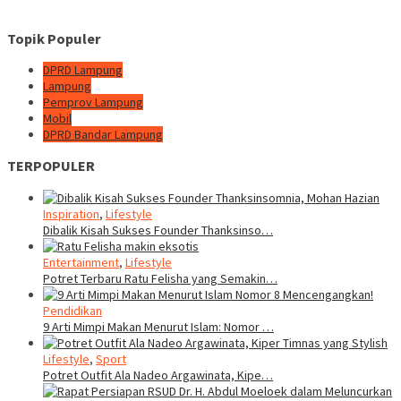
Topik Populer
DPRD Lampung
Lampung
Pemprov Lampung
Mobil
DPRD Bandar Lampung
TERPOPULER
Inspiration
,
Lifestyle
Dibalik Kisah Sukses Founder Thanksinso…
Entertainment
,
Lifestyle
Potret Terbaru Ratu Felisha yang Semakin…
Pendidikan
9 Arti Mimpi Makan Menurut Islam: Nomor …
Lifestyle
,
Sport
Potret Outfit Ala Nadeo Argawinata, Kipe…