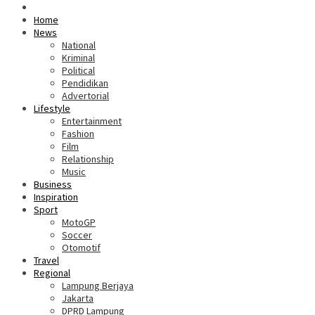
Home
News
National
Kriminal
Political
Pendidikan
Advertorial
Lifestyle
Entertainment
Fashion
Film
Relationship
Music
Business
Inspiration
Sport
MotoGP
Soccer
Otomotif
Travel
Regional
Lampung Berjaya
Jakarta
DPRD Lampung