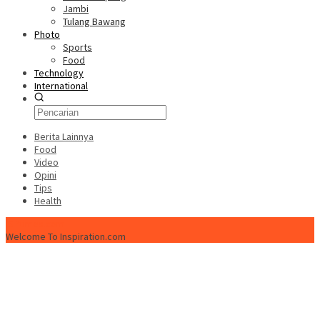
Jambi
Tulang Bawang
Photo
Sports
Food
Technology
International
Berita Lainnya
Food
Video
Opini
Tips
Health
ISPtimes.com
Welcome To Inspiration.com