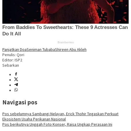
Panjatkan Doa
Seniman Tubaba
Shireen Abu Akleh
Penulis: Qori
Editor: ISP2
Sebarkan
Navigasi pos
Pos sebelumnya
Sambangi Nelayan, Erick Thohir Tegaskan Perkuat
Ekosistem Usaha Perikanan Nasional
Pos berikutnya
Unggah Foto Konser, Raisa Ungkap Perasaan Ini