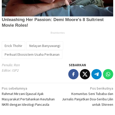
Erick Thohir
Nelayan Banyuwangi
Perkuat Ekosistem Usaha Perikanan
Penulis: Ran
SEBARKAN
Editor: ISP2
Navigasi
Pos sebelumnya
Pos berikutnya
Rahmat Mirzani Djausal Ajak
Komunitas Seni Tubaba dan
pos
Masyarakat Pertahankan Keutuhan
Jurnalis Panjatkan Doa-Seribu Lilin
NKRI dengan Ideologi Pancasila
untuk Shireen