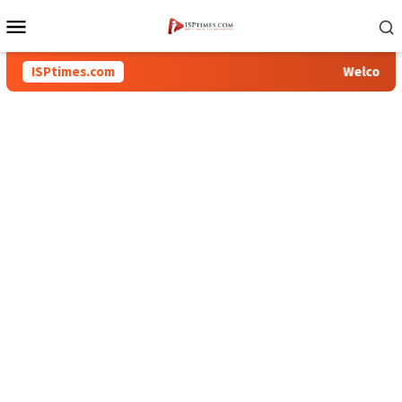
Loncat
Menu
ke
Mobile
konten
ISPtimes.com
Welcome To In