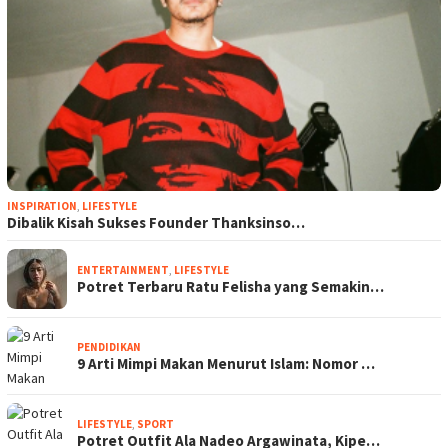
INSPIRATION
,
LIFESTYLE
Dibalik Kisah Sukses Founder Thanksinso…
ENTERTAINMENT
,
LIFESTYLE
Potret Terbaru Ratu Felisha yang Semakin…
PENDIDIKAN
9 Arti Mimpi Makan Menurut Islam: Nomor …
LIFESTYLE
,
SPORT
Potret Outfit Ala Nadeo Argawinata, Kipe…