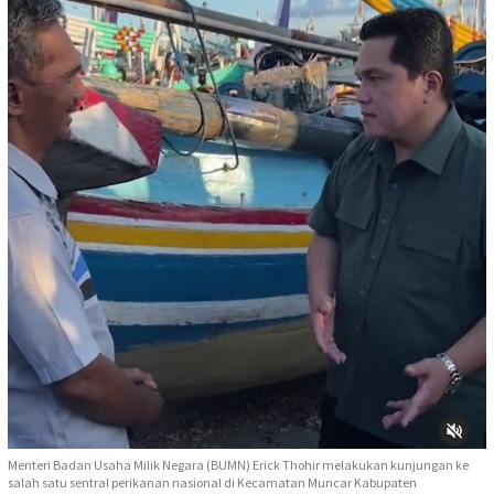
Menteri Badan Usaha Milik Negara (BUMN) Erick Thohir melakukan kunjungan ke
salah satu sentral perikanan nasional di Kecamatan Muncar Kabupaten