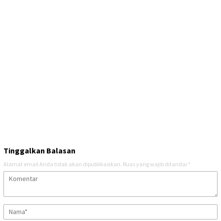
Tinggalkan Balasan
Alamat email Anda tidak akan dipublikasikan.
Ruas yang wajib ditandai
*