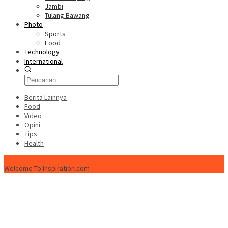
Jambi
Tulang Bawang
Photo
Sports
Food
Technology
International
Berita Lainnya
Food
Video
Opini
Tips
Health
ISPtimes.com
Welcome To Inspiration.com