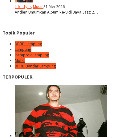
Lifestyle
,
Music
31 Mei 2026
Andien Umumkan Album ke-9 di Java Jazz 2…
Topik Populer
DPRD Lampung
Lampung
Pemprov Lampung
Mobil
DPRD Bandar Lampung
TERPOPULER