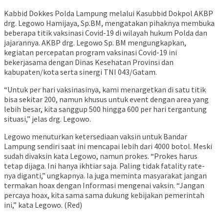
Kabbid Dokkes Polda Lampung melalui Kasubbid Dokpol AKBP
drg. Legowo Hamijaya, Sp.BM, mengatakan pihaknya membuka
beberapa titik vaksinasi Covid-19 di wilayah hukum Polda dan
jajarannya. AKBP drg. Legowo Sp. BM mengungkapkan,
kegiatan percepatan program vaksinasi Covid-19 ini
bekerjasama dengan Dinas Kesehatan Provinsi dan
kabupaten/kota serta sinergi TNI 043/Gatam.
“Untuk per hari vaksinasinya, kami menargetkan di satu titik
bisa sekitar 200, namun khusus untuk event dengan area yang
lebih besar, kita sanggup 500 hingga 600 per hari tergantung
situasi,” jelas drg. Legowo.
Legowo menuturkan ketersediaan vaksin untuk Bandar
Lampung sendiri saat ini mencapai lebih dari 4000 botol. Meski
sudah divaksin kata Legowo, namun prokes. “Prokes harus
tetap dijaga. Ini hanya ikhtiar saja. Paling tidak fatality rate-
nya diganti,” ungkapnya. Ia juga meminta masyarakat jangan
termakan hoax dengan Informasi mengenai vaksin. “Jangan
percaya hoax, kita sama sama dukung kebijakan pemerintah
ini,” kata Legowo. (Red)