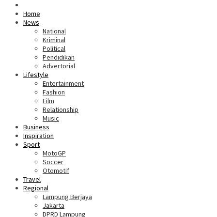
Home
News
National
Kriminal
Political
Pendidikan
Advertorial
Lifestyle
Entertainment
Fashion
Film
Relationship
Music
Business
Inspiration
Sport
MotoGP
Soccer
Otomotif
Travel
Regional
Lampung Berjaya
Jakarta
DPRD Lampung