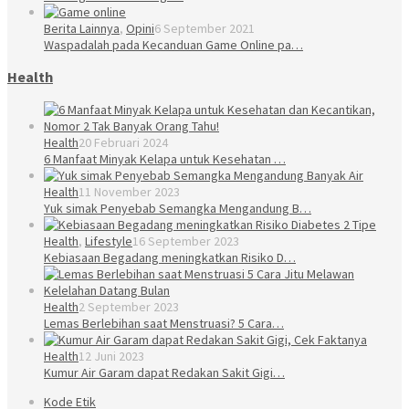
Berita Lainnya
,
Opini
6 September 2021
Waspadalah pada Kecanduan Game Online pa…
Health
Health
20 Februari 2024
6 Manfaat Minyak Kelapa untuk Kesehatan …
Health
11 November 2023
Yuk simak Penyebab Semangka Mengandung B…
Health
,
Lifestyle
16 September 2023
Kebiasaan Begadang meningkatkan Risiko D…
Health
2 September 2023
Lemas Berlebihan saat Menstruasi? 5 Cara…
Health
12 Juni 2023
Kumur Air Garam dapat Redakan Sakit Gigi…
Kode Etik