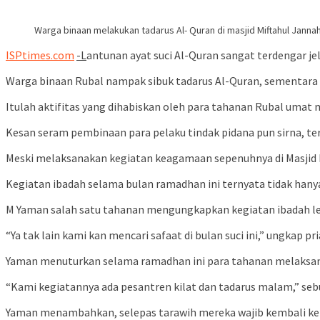
Warga binaan melakukan tadarus Al- Quran di masjid Miftahul Jannah
ISPtimes.com
-L
antunan ayat suci Al-Quran sangat terdengar je
Warga binaan Rubal nampak sibuk tadarus Al-Quran, sementara 
Itulah aktifitas yang dihabiskan oleh para tahanan Rubal umat
Kesan seram pembinaan para pelaku tindak pidana pun sirna, t
Meski melaksanakan kegiatan keagamaan sepenuhnya di Masjid 
Kegiatan ibadah selama bulan ramadhan ini ternyata tidak hanya f
M Yaman salah satu tahanan mengungkapkan kegiatan ibadah 
“Ya tak lain kami kan mencari safaat di bulan suci ini,” ungkap p
Yaman menuturkan selama ramadhan ini para tahanan melaksan
“Kami kegiatannya ada pesantren kilat dan tadarus malam,” seb
Yaman menambahkan, selepas tarawih mereka wajib kembali ke