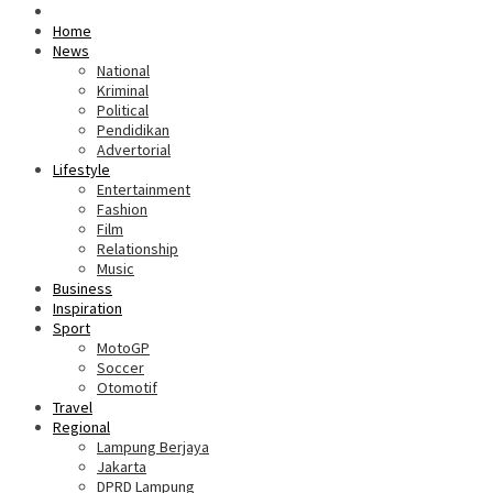
Home
News
National
Kriminal
Political
Pendidikan
Advertorial
Lifestyle
Entertainment
Fashion
Film
Relationship
Music
Business
Inspiration
Sport
MotoGP
Soccer
Otomotif
Travel
Regional
Lampung Berjaya
Jakarta
DPRD Lampung