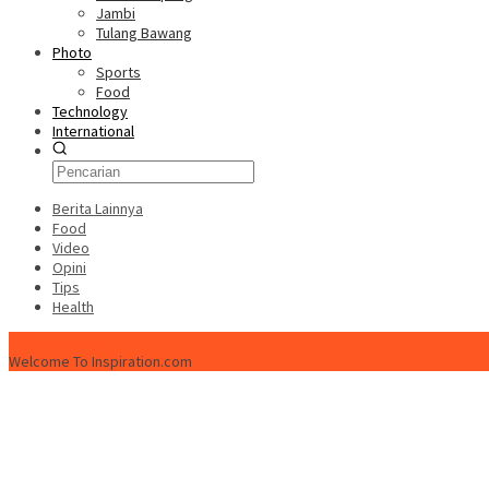
Jambi
Tulang Bawang
Photo
Sports
Food
Technology
International
Berita Lainnya
Food
Video
Opini
Tips
Health
ISPtimes.com
Welcome To Inspiration.com