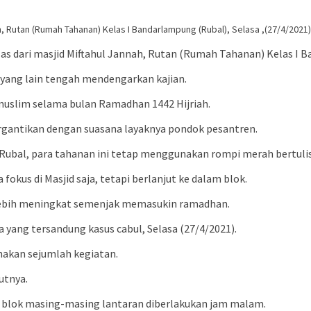
, Rutan (Rumah Tahanan) Kelas I Bandarlampung (Rubal), Selasa ,(27/4/2021)
las dari masjid Miftahul Jannah, Rutan (Rumah Tahanan) Kelas I 
yang lain tengah mendengarkan kajian.
 muslim selama bulan Ramadhan 1442 Hijriah.
ergantikan dengan suasana layaknya pondok pesantren.
Rubal, para tahanan ini tetap menggunakan rompi merah bertuli
okus di Masjid saja, tetapi berlanjut ke dalam blok.
lebih meningkat semenjak memasukin ramadhan.
ria yang tersandung kasus cabul, Selasa (27/4/2021).
akan sejumlah kegiatan.
utnya.
 blok masing-masing lantaran diberlakukan jam malam.